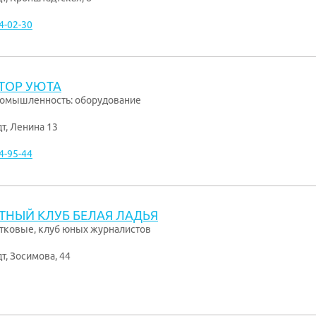
4-02-30
ТОР УЮТА
омышленность: оборудование
дт
,
Ленина 13
4-95-44
ТНЫЙ КЛУБ БЕЛАЯ ЛАДЬЯ
тковые, клуб юных журналистов
дт
,
Зосимова, 44