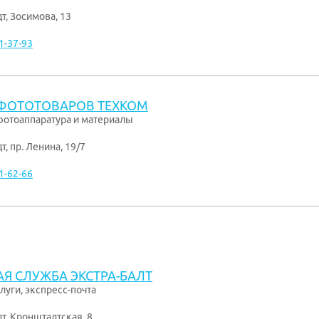
дт
,
Зосимова, 13
1-37-93
ФОТОТОВАРОВ ТЕХКОМ
фотоаппаратура и материалы
дт
,
пр. Ленина, 19/7
1-62-66
АЯ СЛУЖБА ЭКСТРА-БАЛТ
луги, экспресс-почта
дт
,
Кронштадтская, 8