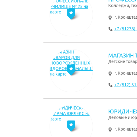
Колледжи, те
г. Кроншта
+7 (81278) 
МАГАЗИН
Детские това
г. Кроншта
+7 (812) 31
ЮРИДИЧЕ
Деловые и юр
г. Кроншта